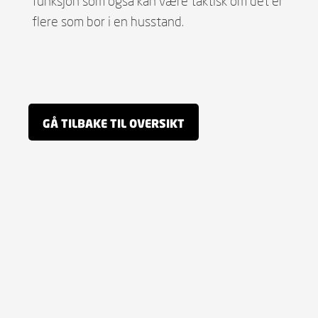
funksjon som også kan være taktisk om det er
flere som bor i en husstand.
GÅ TILBAKE TIL OVERSIKT