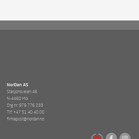
NorDan AS
Stasjonsveien 46
N-4460 Moi
Org nr: 979 776 233
Tlf: +47 51 40 40 00
firmapost@nordan.no