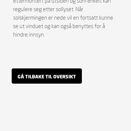
ettermontert på utsiden og som enkelt kan
regulere seg etter sollyset. Når
solskjermingen er nede vil en fortsatt kunne
se ut vinduet og kan også benyttes for å
hindre innsyn.
GÅ TILBAKE TIL OVERSIKT