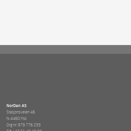
NorDan AS
Stasjonsveien 46
N-4460 Moi
Org nr: 979 776 233